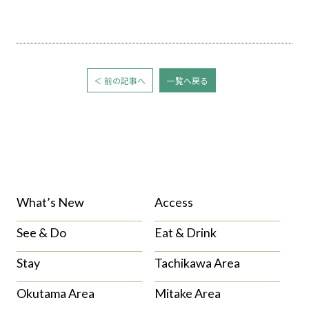
＜ 前の記事へ
一覧へ戻る
What’s New
Access
See & Do
Eat & Drink
Stay
Tachikawa Area
Okutama Area
Mitake Area