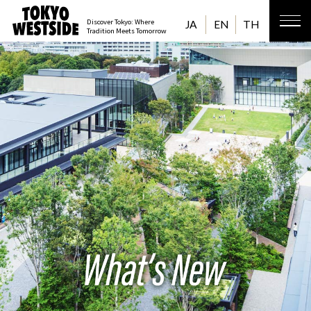
Discover Tokyo: Where
JA
EN
TH
Tradition Meets Tomorrow