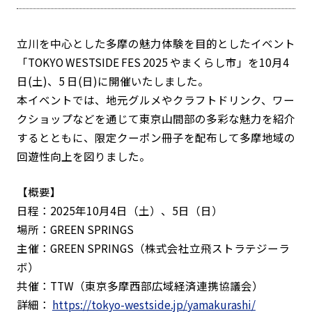
立
川を中心とした多摩の魅力体験を目的としたイベント
「
TOKYO WESTSIDE FES 2025 やまくらし市」を10月4
日(土)、5 日(日)に開催いたしました。
本イベントでは、地元グルメやクラフトドリンク、
ワー
クショップなどを通じて東京山間部の多彩な魅力を紹介
すると
ともに、
限定クーポン冊子を配布して多摩地域の
回遊性向上を図りました。
【概要】
日程：2025年10月4日（土）、5日（日）
場所：GREEN SPRINGS
主催：GREEN SPRINGS（株式会社
立
飛
ストラテジーラ
ボ）
共催：TTW（東京多摩西部広域経済連携協議会）
詳細：
https://tokyo-westside.jp/
yamakurashi/