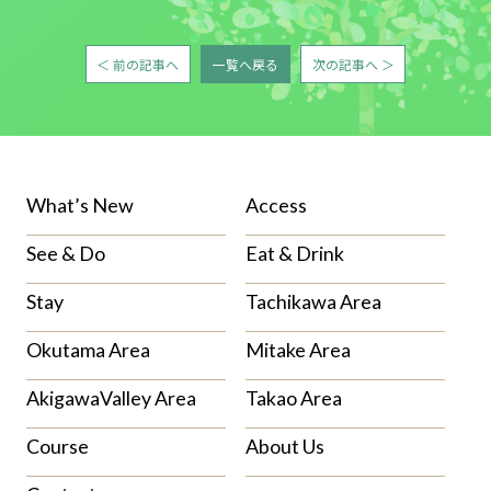
＜ 前の記事へ
一覧へ戻る
次の記事へ ＞
What’s New
Access
See & Do
Eat & Drink
Stay
Tachikawa Area
Okutama Area
Mitake Area
AkigawaValley Area
Takao Area
Course
About Us