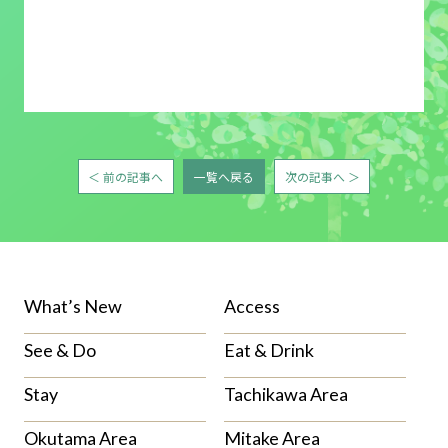
＜ 前の記事へ
一覧へ戻る
次の記事へ ＞
What’s New
Access
See & Do
Eat & Drink
Stay
Tachikawa Area
Okutama Area
Mitake Area