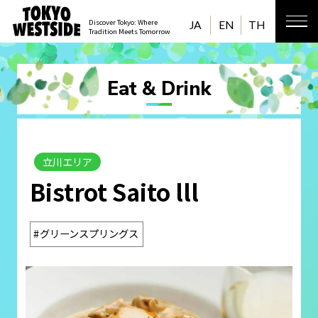
Discover Tokyo: Where
JA
EN
TH
Tradition Meets Tomorrow
Eat & Drink
立川エリア
Bistrot Saito lll
グリーンスプリングス