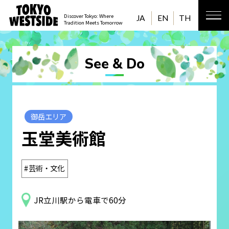
Discover Tokyo: Where
JA
EN
TH
Tradition Meets Tomorrow
See & Do
御岳エリア
玉堂美術館
芸術・文化
JR立川駅から電車で60分