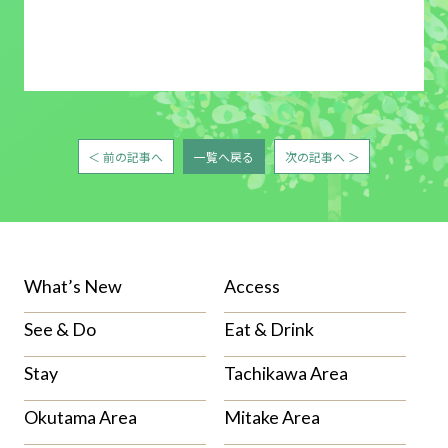
＜ 前の記事へ
一覧へ戻る
次の記事へ ＞
What’s New
Access
See & Do
Eat & Drink
Stay
Tachikawa Area
Okutama Area
Mitake Area