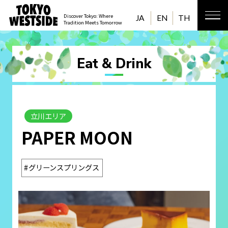
Discover Tokyo: Where
JA
EN
TH
Tradition Meets Tomorrow
Eat & Drink
立川エリア
PAPER MOON
グリーンスプリングス