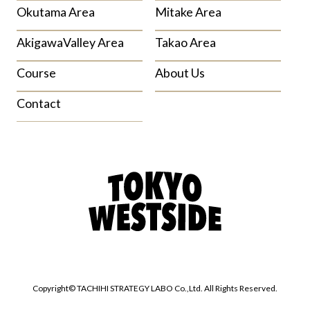
Okutama Area
Mitake Area
AkigawaValley Area
Takao Area
Course
About Us
Contact
Copyright© TACHIHI STRATEGY LABO Co.,Ltd. All Rights Reserved.