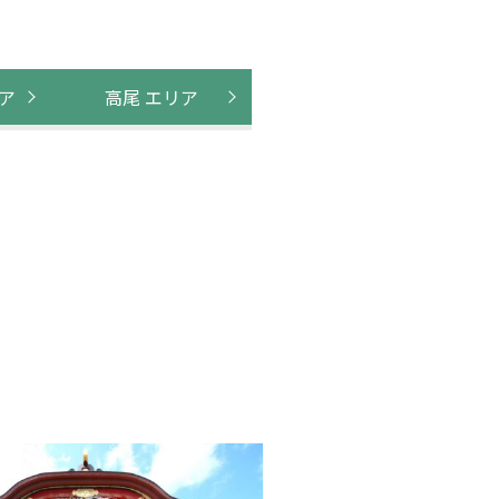
ア
高尾 エリア