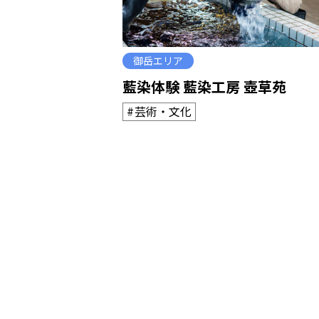
御岳エリア
藍染体験 藍染工房 壺草苑
芸術・文化