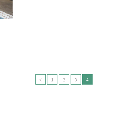
＜
1
2
3
4