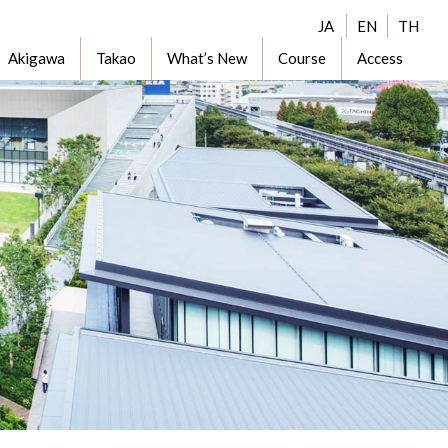
JA
EN
TH
Akigawa
Takao
What’s New
Course
Access