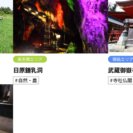
奥多摩エリア
御岳エリ
日原鍾乳洞
武蔵御嶽
自然・農
寺社仏閣