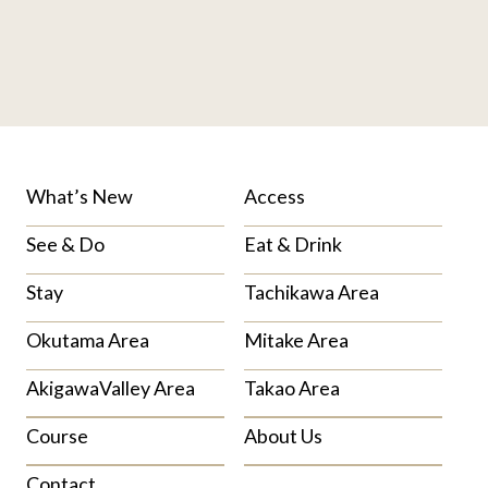
What’s New
Access
See & Do
Eat & Drink
Stay
Tachikawa Area
Okutama Area
Mitake Area
AkigawaValley Area
Takao Area
Course
About Us
Contact